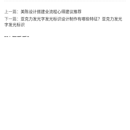
上一篇：
美陈设计搭建全流程心得建议推荐
下一篇：
亚克力发光字发光标识设计制作有哪些特征？亚克力发光
字发光标识
【随便看看】
金属字的三大保养技巧
浦东发光字/浦东新区广告发光字/超大发光字/上海楼顶吸塑字
一个好的门头广告牌对店铺的影响
连锁店门头招牌：品牌传播的核心阵地
专业制作特大LED幕墙发光字定制厂家
【产品推荐】